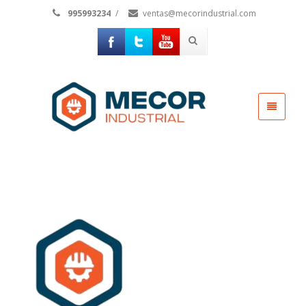
995993234
/
ventas@mecorindustrial.com