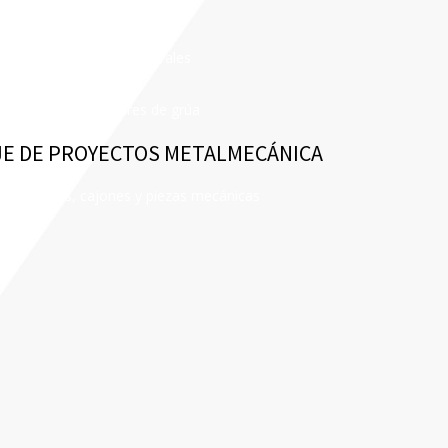
to estructural
tivo, correctivo
te y Elementos estructurales
ción de equipo de izaje
ficación de operadores de grúa
JE DE PROYECTOS METALMECÁNICA
industriales, cajones y piezas mecánicas
a puente