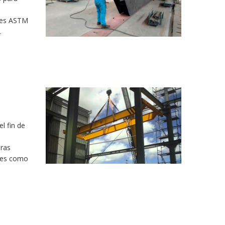
res ASTM
.
l fin de
eras
ales como