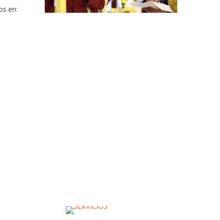
os en: