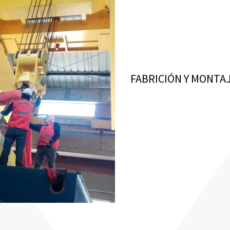
Análisis y reforzamien
Mantenimiento preven
Montaje de Grúa Puen
Inspección y certifica
Entrenamiento y certi
FABRICIÓN Y MONTA
Fabricación de naves 
Vigas cajón para gru
Testeras